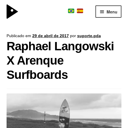
Menu
surfboard
Expand
Publicado em
29 de abril de 2017
por
suporte.pda
kite division
menu
Raphael Langowski
descen
boardschool
Expand
X Arenque
team
menu
descen
consultoria
Surfboards
sobre
parceiros
contato
journal