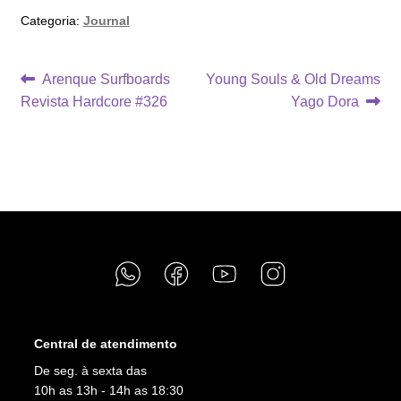
Categoria:
Journal
Navegação
Post
Próximo
Arenque Surfboards
Young Souls & Old Dreams
anterior:
post:
Revista Hardcore #326
Yago Dora
de
Post
Central de atendimento
De seg. à sexta das
10h as 13h - 14h as 18:30