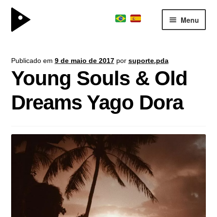
Menu
surfboard
Expand
Publicado em
9 de maio de 2017
por
suporte.pda
kite division
menu
Young Souls & Old
descen
boardschool
Expand
Dreams Yago Dora
team
menu
descen
consultoria
sobre
parceiros
contato
journal