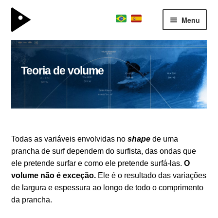
Menu
surfboard
Expand
kite division
menu
Teoria de volume
descen
boardschool
Expand
menu
elementos fundamentais
descen
deslocameto de fluídos, volume e desenho de prancha
matéria prima
Todas as variáveis envolvidas no
shape
de uma
glossário do surf
prancha de surf dependem do surfista, das ondas que
ele pretende surfar e como ele pretende surfá-las.
O
história das pranchas
volume não é exceção.
Ele é o resultado das variações
teoria de volume
de largura e espessura ao longo de todo o comprimento
da prancha.
team