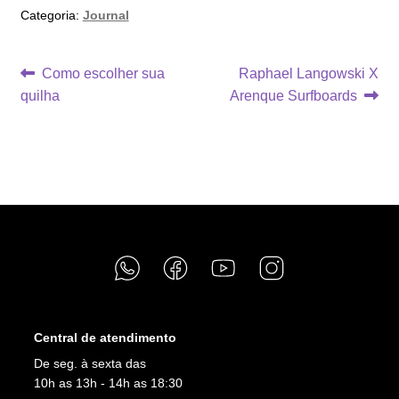
Categoria:
Journal
Navegação
Post
Próximo
Como escolher sua
Raphael Langowski X
anterior:
post:
quilha
Arenque Surfboards
de
Post
Central de atendimento
De seg. à sexta das
10h as 13h - 14h as 18:30