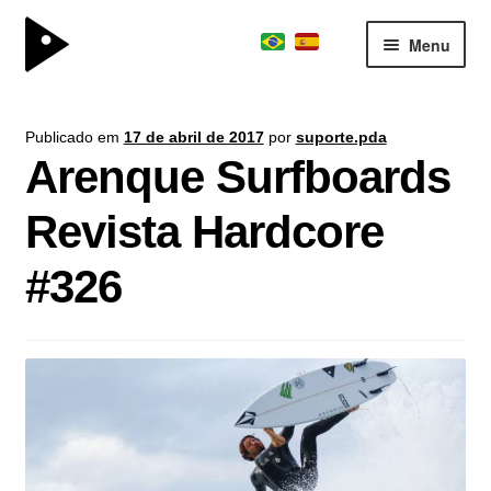
Menu
surfboard
Expand
Publicado em
17 de abril de 2017
por
suporte.pda
kite division
menu
Arenque Surfboards
descen
boardschool
Expand
Revista Hardcore
team
menu
descen
consultoria
#326
sobre
parceiros
contato
journal