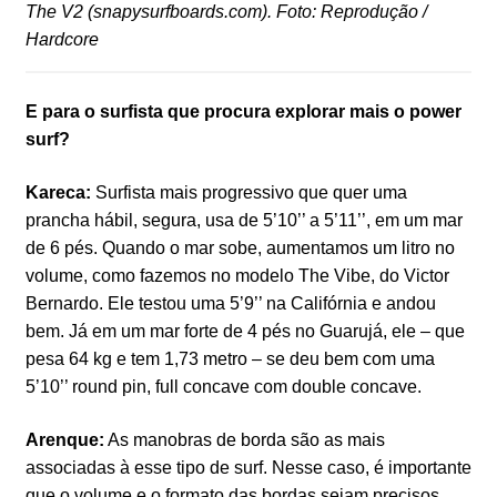
The V2 (snapysurfboards.com). Foto: Reprodução /
Hardcore
E para o surfista que procura explorar mais o power
surf?
Kareca:
Surfista mais progressivo que quer uma
prancha hábil, segura, usa de 5’10’’ a 5’11’’, em um mar
de 6 pés. Quando o mar sobe, aumentamos um litro no
volume, como fazemos no modelo The Vibe, do Victor
Bernardo. Ele testou uma 5’9’’ na Califórnia e andou
bem. Já em um mar forte de 4 pés no Guarujá, ele – que
pesa 64 kg e tem 1,73 metro – se deu bem com uma
5’10’’ round pin, full concave com double concave.
Arenque:
As manobras de borda são as mais
associadas à esse tipo de surf. Nesse caso, é importante
que o volume e o formato das bordas sejam precisos,