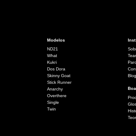
Modelos
Inst
ND21
Sob
What
Tea
Kukri
Parc
Dos Dora
Con
Skinny Goat
Blo
Stick Runner
Boa
Anarchy
Overthere
Pro
Single
Glos
Twin
Hist
Teor