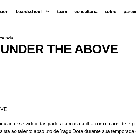
ision
boardschool
team
consultoria
sobre
parce
te.pda
 – UNDER THE ABOVE
OVE
oduziu esse vídeo das partes calmas da ilha com o caos de Pip
ssista ao talento absoluto de Yago Dora durante sua temporada