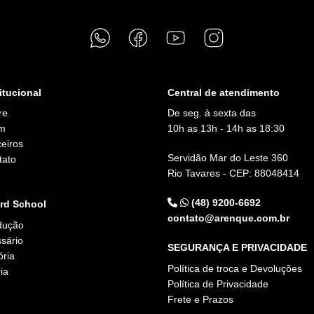
itucional
Central de atendimento
re
De seg. à sexta das
m
10h as 13h - 14h as 18:30
eiros
Servidão Mar do Leste 360
tato
Rio Tavares - CEP: 88048414
g
(48) 9200-6692
rd School
contato@arenque.com.br
dução
sário
SEGURANÇA E PRIVACIDADE
ória
Política de troca e Devoluções
ia
Política de Privacidade
Frete e Prazos