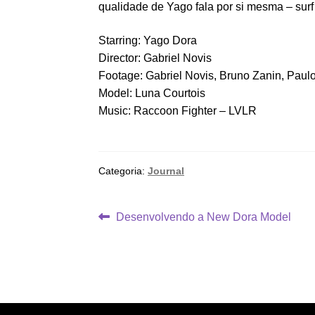
qualidade de Yago fala por si mesma – surf
Starring: Yago Dora
Director: Gabriel Novis
Footage: Gabriel Novis, Bruno Zanin, Paulo
Model: Luna Courtois
Music: Raccoon Fighter – LVLR
Categoria:
Journal
Navegação
Post
Desenvolvendo a New Dora Model
anterior:
de
Post