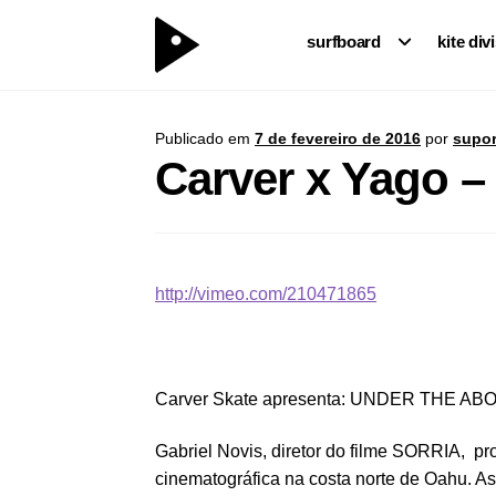
surfboard
kite div
Publicado em
7 de fevereiro de 2016
por
supor
Carver x Yago
http://vimeo.com/210471865
Carver Skate apresenta: UNDER THE AB
Gabriel Novis, diretor do filme SORRIA, pr
cinematográfica na costa norte de Oahu. A