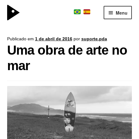
Menu
surfboard
Expand
Publicado em
1 de abril de 2016
por
suporte.pda
kite division
menu
Uma obra de arte no
descen
boardschool
Expand
mar
team
menu
descen
consultoria
sobre
parceiros
contato
journal