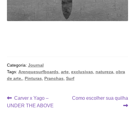
Categoria:
Journal
Tags:
Arenquesurfboards
,
arte
,
exclusivas
,
natureza
,
obra
de arte.
,
Pinturas
,
Pranchas
,
Surf
Navegação
Post
Próximo
Carver x Yago –
Como escolher sua quilha
anterior:
post:
UNDER THE ABOVE
de
Post