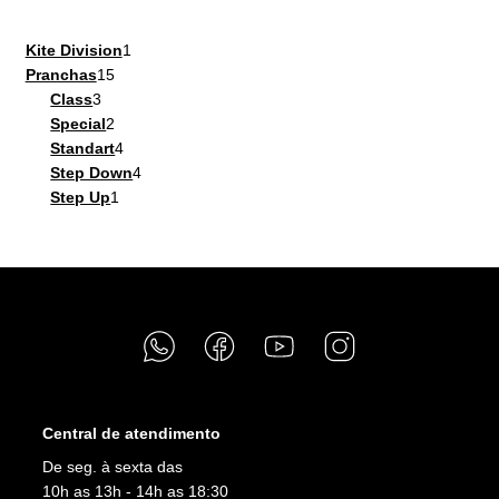
ser
escolhidas
1
Kite Division
1
15
produto
Pranchas
15
na
3
produtos
Class
3
página
produtos
2
Special
2
do
produtos
4
Standart
4
produto
produtos
4
Step Down
4
1
produtos
Step Up
1
produto
Central de atendimento
De seg. à sexta das
10h as 13h - 14h as 18:30