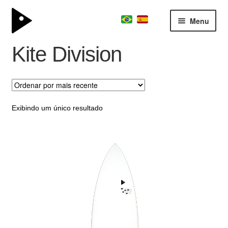
Menu
Kite Division
surfboard
Expand
kite division
menu
descen
boardschool
Expand
team
menu
Exibindo um único resultado
descen
consultoria
sobre
parceiros
contato
journal