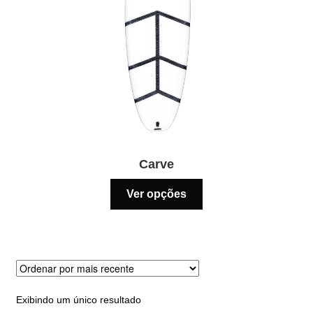
Carve
Este
Ver opções
produto
tem
várias
variantes.
As
opções
Exibindo um único resultado
podem