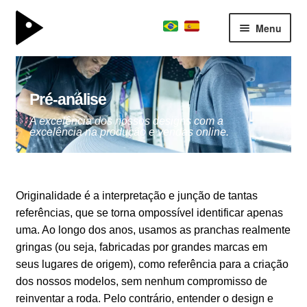
Menu
surfboard
Expand
kite division
menu
Pré-análise
descen
boardschool
Expand
A excelência dos nossos designs com a
excelência na produção e vendas online.
team
menu
descen
consultoria
sobre
Originalidade é a interpretação e junção de tantas
parceiros
referências, que se torna ompossível identificar apenas
contato
uma. Ao longo dos anos, usamos as pranchas realmente
journal
gringas (ou seja, fabricadas por grandes marcas em
seus lugares de origem), como referência para a criação
dos nossos modelos, sem nenhum compromisso de
reinventar a roda. Pelo contrário, entender o design e