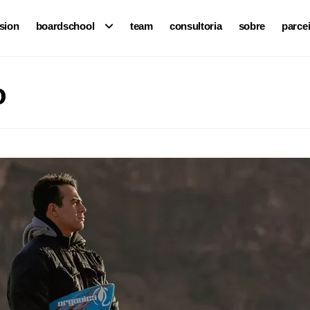
ision
boardschool
team
consultoria
sobre
parce
o