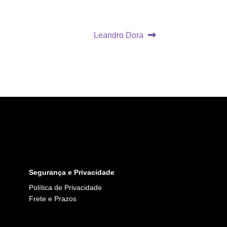
Próximo
Leandro Dora
post:
Segurança e Privacidade
Política de Privacidade
Frete e Prazos