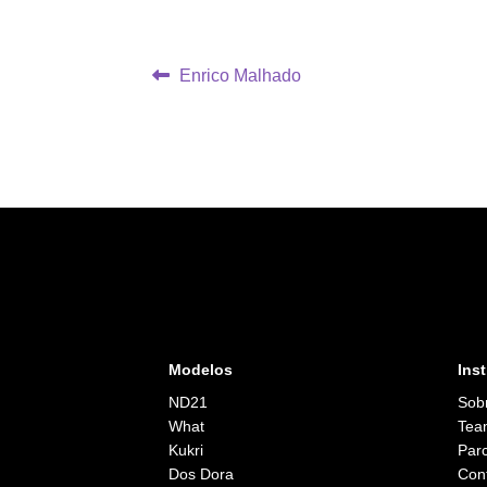
Navegação
Post
Enrico Malhado
anterior:
de
Post
Modelos
Inst
ND21
Sob
What
Tea
Kukri
Parc
Dos Dora
Con