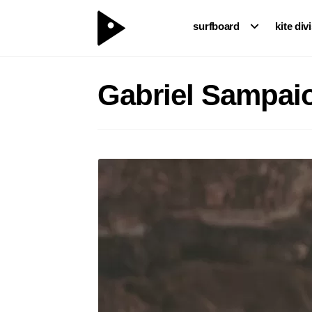
surfboard
kite div
Gabriel Sampai