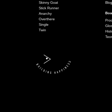
Skinny Goat
Blo
Stick Runner
Boa
Anarchy
Overthere
Pro
Single
Glos
Twin
Hist
Teor