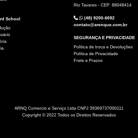
Rio Tavares - CEP: 88048414
g
(48) 9200-6692
rd School
contato@arenque.com.br
dução
sário
SEGURANÇA E PRIVACIDADE
ória
Política de troca e Devoluções
ia
Política de Privacidade
Frete e Prazos
ARNQ Comercio e Serviço Ltda CNPJ 39369737000111
Copyright © 2022 Todos os Direitos Reservados