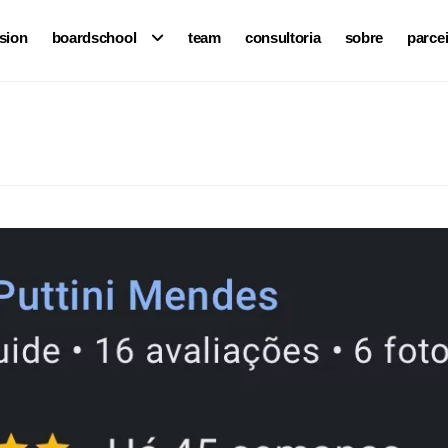
ision
boardschool
team
consultoria
sobre
parce