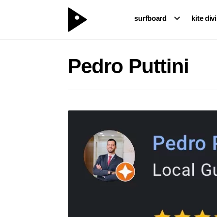
surfboard
kite div
Pedro Puttini