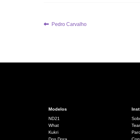
Navegação
Post
Pedro Carvalho
anterior:
de
Post
Modelos
Inst
ND21
Sob
What
Tea
Kukri
Parc
Dos Dora
Con