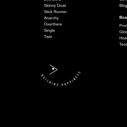
Skinny Goat
Blo
Stick Runner
Boa
Anarchy
Overthere
Pro
Single
Glos
Twin
Hist
Teor