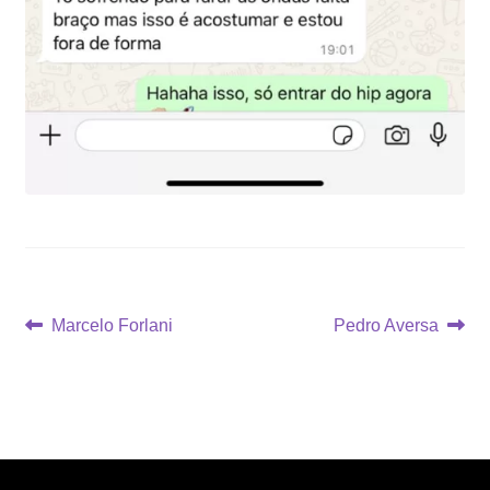
Navegação
Post
Próximo
Marcelo Forlani
Pedro Aversa
anterior:
post:
de
Post