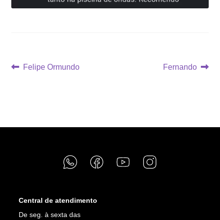
Navegação
Post
Próximo
Felipe Ormundo
Fernando
anterior:
post:
de
Post
Central de atendimento
De seg. à sexta das